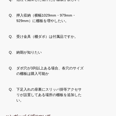
Q.
押入収納（横幅1029mm・979mm・
929mm）に棚板を増やしたい。
Q.
受け金具（棚ダボ）は付属品ですか。
Q.
納期が知りたい
Q.
ダボ穴が3列以上ある場合、各穴のサイズ
の棚板は購入可能か
Q.
下足入れの扉裏にスリッパ掛等アクセサ
リが設置してある場所の棚板を追加した
い。